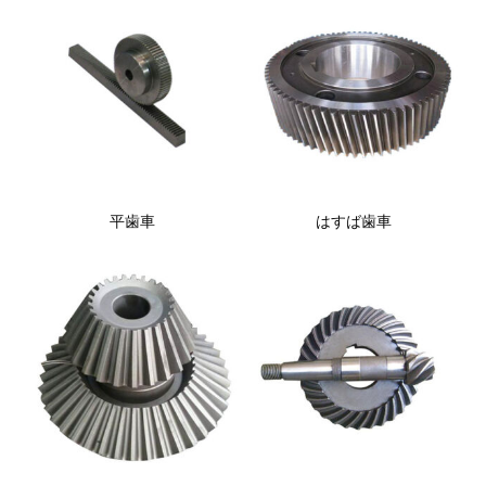
平歯車
はすば歯車