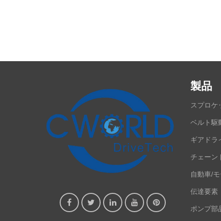
製品
スプロケ
ベルト駆
ギアドラ
チェーン
自動車/
伝達要素
ポンプ部