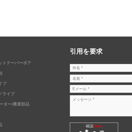
引用を要求
ットテーパーボア
動
イブ
ドライブ
モーター/農業部品
品
確認
tree
.