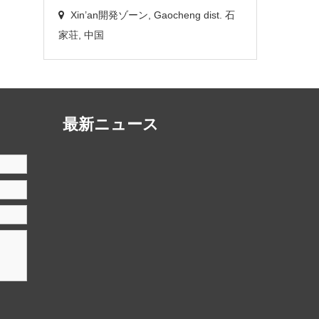
Xin’an開発ゾーン, Gaocheng dist. 石
家荘, 中国
最新ニュース