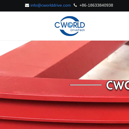
info@cworlddrive.com
+86-18633840938