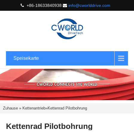
+86-18633840938
info@cworlddrive.com
Speisekarte
Zuhause
»
Kettenantrieb
»
Kettenrad Pilotbohrung
Kettenrad Pilotbohrung