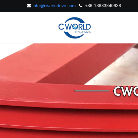
info@cworlddrive.com
+86-18633840938