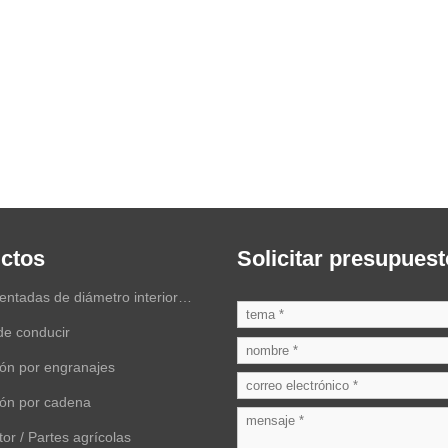
ctos
Solicitar presupuest
ntadas de diámetro interior
de conducir
ón por engranajes
ión por cadena
tor / Partes agrícolas