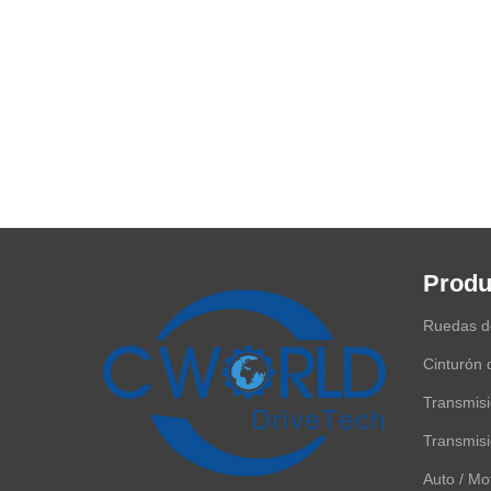
Produ
Ruedas de
cónico
Cinturón 
Transmisi
Transmis
Auto / Mo