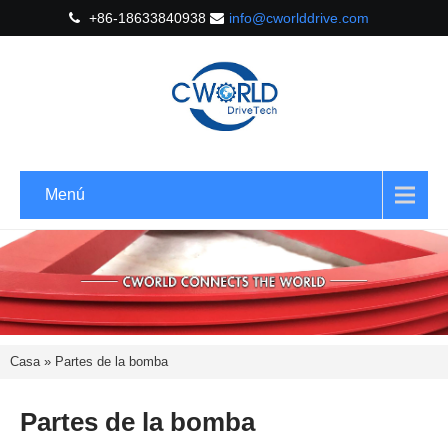
+86-18633840938
info@cworlddrive.com
Menú
Casa
»
Partes de la bomba
Partes de la bomba