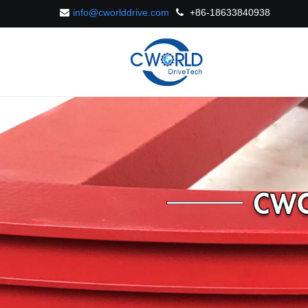
info@cworlddrive.com
+86-18633840938