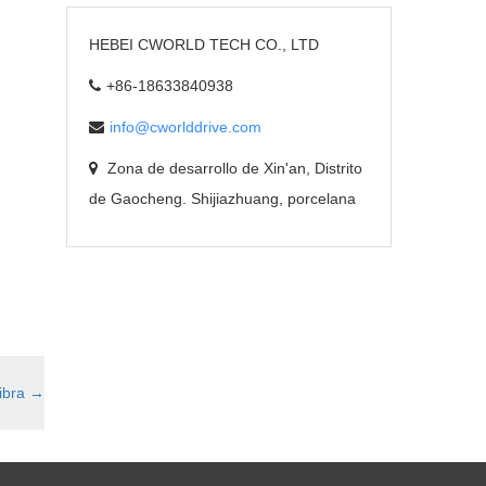
HEBEI CWORLD TECH CO., LTD
+86-18633840938
info@cworlddrive.com
Zona de desarrollo de Xin'an, Distrito
de Gaocheng. Shijiazhuang, porcelana
ibra
→