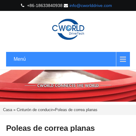
+86-18633840938
info@cworlddrive.com
Menú
Casa
»
Cinturón de conducir
»
Poleas de correa planas
Poleas de correa planas